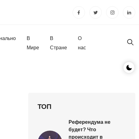
нально
В
В
О
Мире
Стране
нас
ТОП
Референдума не
будет? Что
происходит в