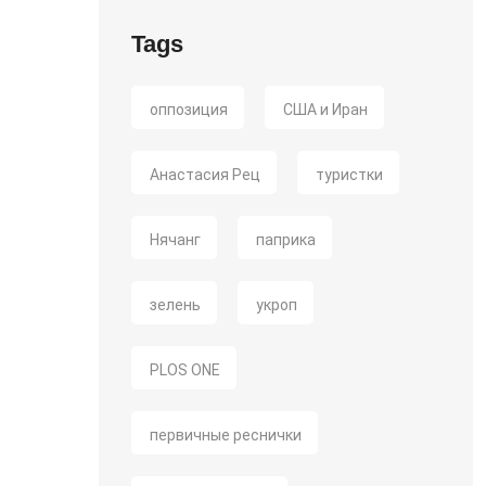
Tags
оппозиция
США и Иран
Анастасия Рец
туристки
Нячанг
паприка
зелень
укроп
PLOS ONE
первичные реснички