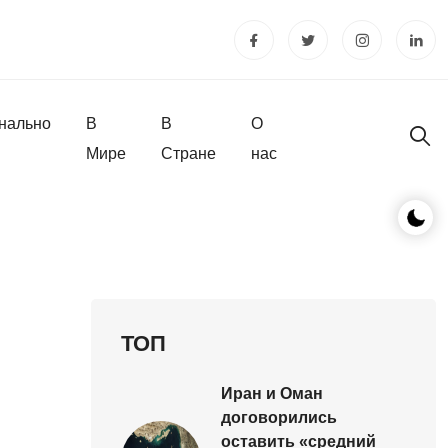
нально
В
В
О
Мире
Стране
нас
ТОП
Иран и Оман
договорились
оставить «средний