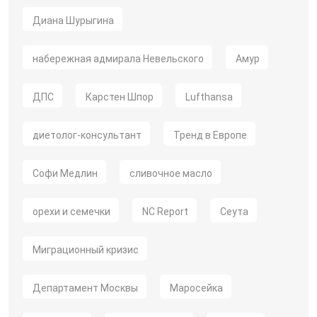
Диана Шурыгина
набережная адмирала Невельского
Амур
ДПС
Карстен Шпор
Lufthansa
диетолог-консультант
Тренд в Европе
Софи Медлин
сливочное масло
орехи и семечки
NC Report
Сеута
Миграционный кризис
Департамент Москвы
Маросейка