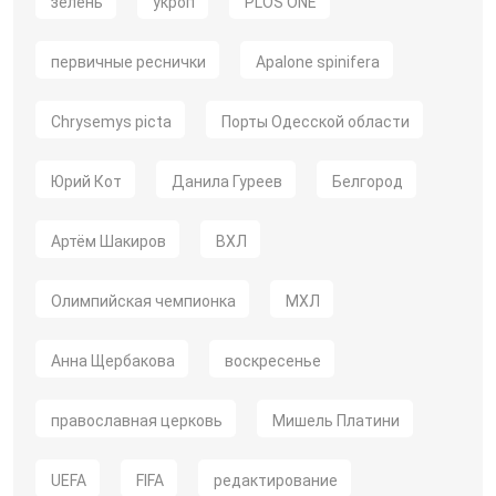
зелень
укроп
PLOS ONE
первичные реснички
Apalone spinifera
Chrysemys picta
Порты Одесской области
Юрий Кот
Данила Гуреев
Белгород
Артём Шакиров
ВХЛ
Олимпийская чемпионка
МХЛ
Анна Щербакова
воскресенье
православная церковь
Мишель Платини
UEFA
FIFA
редактирование