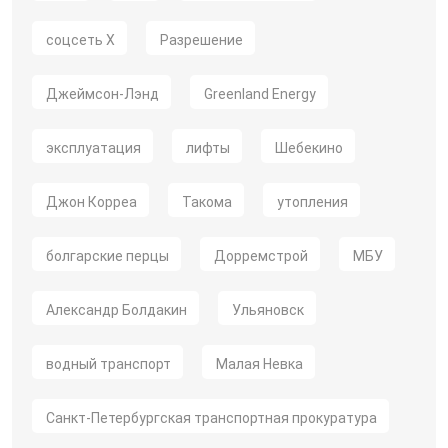
соцсеть X
Разрешение
Джеймсон-Лэнд
Greenland Energy
эксплуатация
лифты
Шебекино
Джон Корреа
Такома
утопления
болгарские перцы
Дорремстрой
МБУ
Александр Болдакин
Ульяновск
водный транспорт
Малая Невка
Санкт-Петербургская транспортная прокуратура