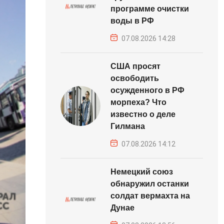
программе очистки
воды в РФ
07.08.2026 14:28
США просят
освободить
осужденного в РФ
морпеха? Что
известно о деле
Гилмана
07.08.2026 14:12
Немецкий союз
обнаружил останки
солдат вермахта на
Дунае