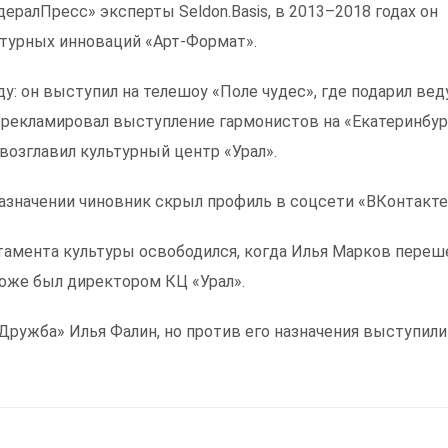
ралПресс» эксперты Seldon.Basis, в 2013–2018 годах он
ьтурных инноваций «Арт-Формат».
у: он выступил на телешоу «Поле чудес», где подарил ве
орекламировал выступление гармонистов на «Екатеринбур
 возглавил культурный центр «Урал».
азначении чиновник скрыл профиль в соцсети «ВКонтакте
тамента культуры освободился, когда Илья Марков переш
тоже был директором КЦ «Урал».
ружба» Илья Фалин, но против его назначения выступили