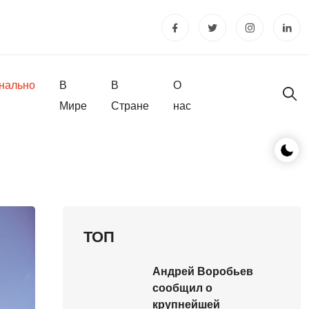
нально
В
В
О
Мире
Стране
нас
ТОП
Андрей Воробьев
сообщил о
крупнейшей