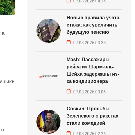
07.08.2026 04:15
Новые правила учета
стажа: как увеличить
будущую пенсию
 в
07.08.2026 03:38
Mash: Пассажиры
рейса из Шарм-эль-
Шейха задержаны из-
за кондиционера
очники
07.08.2026 03:06
Соскин: Просьбы
Зеленского о ракетах
стали комедией
го
07.08.2026 02:26