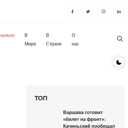
нально
В
В
О
Мире
Стране
нас
ТОП
Варшава готовит
«билет на фронт»:
Качиньский пообещал