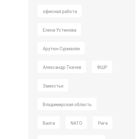
офисная работа
Елена Устинова
Арутюн Сурмалян
Александр Ткачев
ФШР
Замостье
Владимирская область
Валга
NATO
Рига