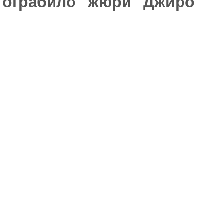
"ограбило" жюри "Джиро"