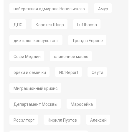
набережная адмирала Невельского
Амур
ДПС
Карстен Шпор
Lufthansa
диетолог-консультант
Тренд в Европе
Софи Медлин
сливочное масло
орехи и семечки
NC Report
Сеута
Миграционный кризис
Департамент Москвы
Маросейка
Росэлторг
Кирилл Пуртов
Алексей