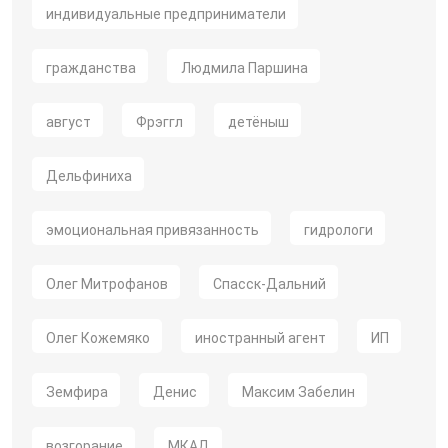
индивидуальные предприниматели
гражданства
Людмила Паршина
август
Фрэггл
детёныш
Дельфиниха
эмоциональная привязанность
гидрологи
Олег Митрофанов
Спасск-Дальний
Олег Кожемяко
иностранный агент
ИП
Земфира
Денис
Максим Забелин
возгорание
МКАД