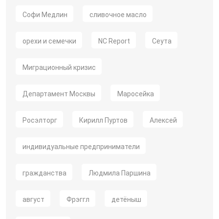
Софи Медлин
сливочное масло
орехи и семечки
NC Report
Сеута
Миграционный кризис
Департамент Москвы
Маросейка
Росэлторг
Кирилл Пуртов
Алексей
индивидуальные предприниматели
гражданства
Людмила Паршина
август
Фрэггл
детёныш