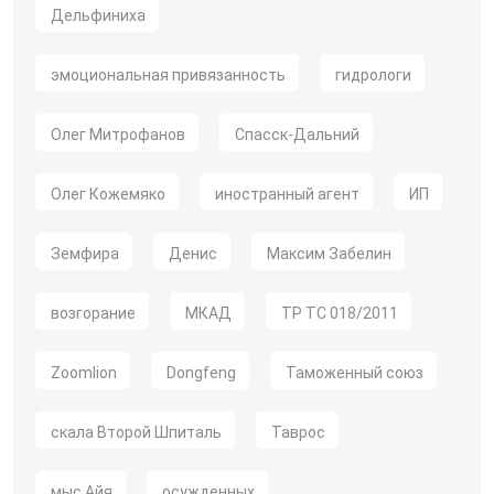
Дельфиниха
эмоциональная привязанность
гидрологи
Олег Митрофанов
Спасск-Дальний
Олег Кожемяко
иностранный агент
ИП
Земфира
Денис
Максим Забелин
возгорание
МКАД
ТР ТС 018/2011
Zoomlion
Dongfeng
Таможенный союз
скала Второй Шпиталь
Таврос
мыс Айя
осужденных