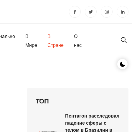
нально
В
В
О
Мире
Стране
нас
ТОП
Пентагон расследовал
падение сферы с
телом в Бразилии в