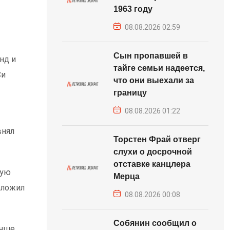
1963 году
08.08.2026 02:59
Сын пропавшей в
нд и
тайге семьи надеется,
Си
что они выехали за
границу
08.08.2026 01:22
внял
Торстен Фрай отверг
слухи о досрочной
отставке канцлера
вую
Мерца
оложил
08.08.2026 00:08
Собянин сообщил о
чше,