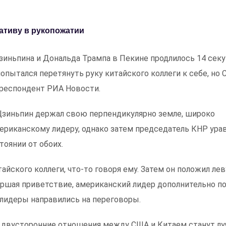
ативу в рукопожатии
иньпина и Дональда Трампа в Пекине продлилось 14 секу
опытался перетянуть руку китайского коллеги к себе, но 
рреспондент РИА Новости.
 Цзиньпин держал свою перпендикулярно земле, широко
мериканскому лидеру, однако затем председатель КНР ура
тоянии от обоих.
тайского коллеги, что-то говоря ему. Затем он положил ле
вершая приветствие, американский лидер дополнительно п
 лидеры направились на переговоры.
о двусторонние отношения между США и Китаем станут лу