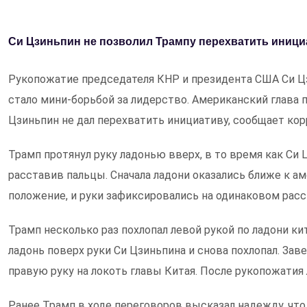
Си Цзиньпин не позволил Трампу перехватить иници
Рукопожатие председателя КНР и президента США Си Цз
стало мини-борьбой за лидерство. Американский глава п
Цзиньпин не дал перехватить инициативу, сообщает ко
Трамп протянул руку ладонью вверх, в то время как Си
расставив пальцы. Сначала ладони оказались ближе к а
положение, и руки зафиксировались на одинаковом расс
Трамп несколько раз похлопал левой рукой по ладони ки
ладонь поверх руки Си Цзиньпина и снова похлопал. За
правую руку на локоть главы Китая. После рукопожатия
Ранее Трамп в ходе переговоров высказал надежду, чт