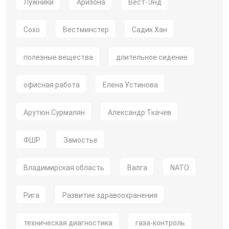
Лужники
Аризона
Вест-Энд
Сохо
Вестминстер
Садик Хан
полезные вещества
длительное сидение
офисная работа
Елена Устинова
Арутюн Сурмалян
Александр Ткачев
ФШР
Замостье
Владимирская область
Валга
NATO
Рига
Развитие здравоохранения
техническая диагностика
газа-контроль