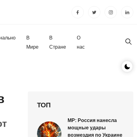
нально
В
В
О
Мире
Стране
нас
в
ТОП
MP: Россия нанесла
от
мощные удары
возмездия по Украине