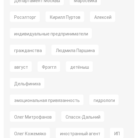
Департамент Москвы
Маросейка
Росэлторг
Кирилл Пуртов
Алексей
индивидуальные предприниматели
гражданства
Людмила Паршина
август
Фрэггл
детёныш
Дельфиниха
эмоциональная привязанность
гидрологи
Олег Митрофанов
Спасск-Дальний
Олег Кожемяко
иностранный агент
ИП