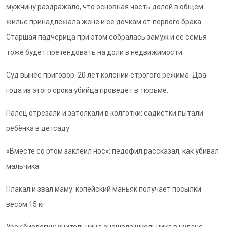
мужчину раздражало, что основная часть долей в общем
жилье принадлежала жене и её дочкам от первого брака.
Старшая падчерица при этом собралась замуж и её семья
тоже будет претендовать на доли в недвижимости.
Суд вынес приговор: 20 лет колонии строгого режима. Два
года из этого срока убийца проведет в тюрьме.
Палец отрезали и затолкали в колготки: садистки пытали
ребёнка в детсаду
«Вместе со ртом заклеил нос»: педофил рассказал, как убивал
мальчика
Плакал и звал маму: копейский маньяк получает посылки
весом 15 кг
Урок биологии: учительница сношала школьника в чулане