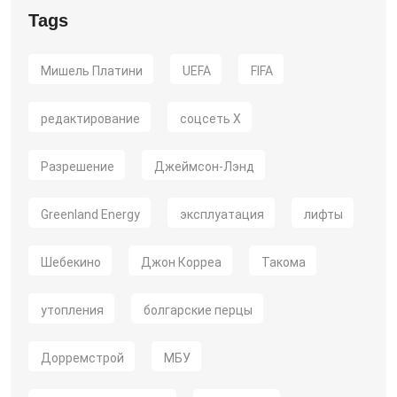
Tags
Мишель Платини
UEFA
FIFA
редактирование
соцсеть X
Разрешение
Джеймсон-Лэнд
Greenland Energy
эксплуатация
лифты
Шебекино
Джон Корреа
Такома
утопления
болгарские перцы
Дорремстрой
МБУ