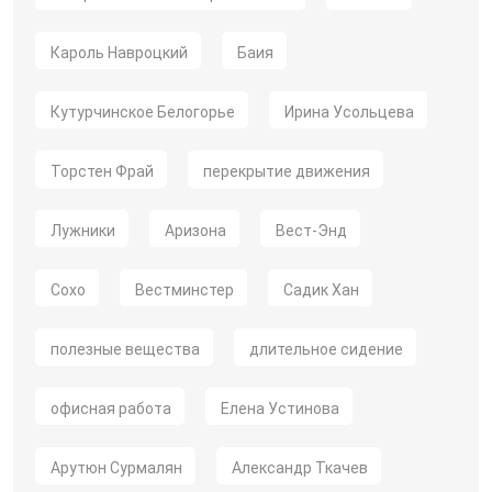
Кароль Навроцкий
Баия
Кутурчинское Белогорье
Ирина Усольцева
Торстен Фрай
перекрытие движения
Лужники
Аризона
Вест-Энд
Сохо
Вестминстер
Садик Хан
полезные вещества
длительное сидение
офисная работа
Елена Устинова
Арутюн Сурмалян
Александр Ткачев