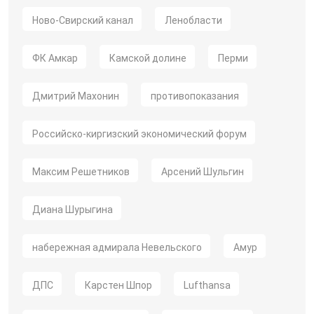
Ново-Свирский канал
Ленобласти
ФК Амкар
Камской долине
Перми
Дмитрий Махонин
противопоказания
Российско-киргизский экономический форум
Максим Решетников
Арсений Шульгин
Диана Шурыгина
набережная адмирала Невельского
Амур
ДПС
Карстен Шпор
Lufthansa