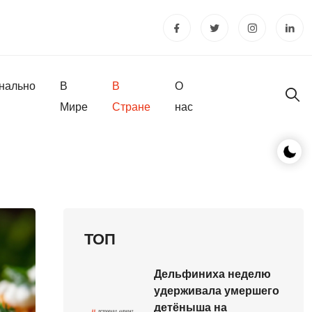
нально
В
В
О
Мире
Стране
нас
ТОП
Дельфиниха неделю
удерживала умершего
детёныша на