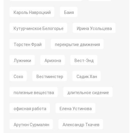
Кароль Навроцкий
Баия
Кутурчинское Белогорье
Ирина Усольцева
Торстен Фрай
перекрытие движения
Лужники
Аризона
Вест-Энд
Сохо
Вестминстер
Садик Хан
полезные вещества
длительное сидение
офисная работа
Елена Устинова
Арутюн Сурмалян
Александр Ткачев