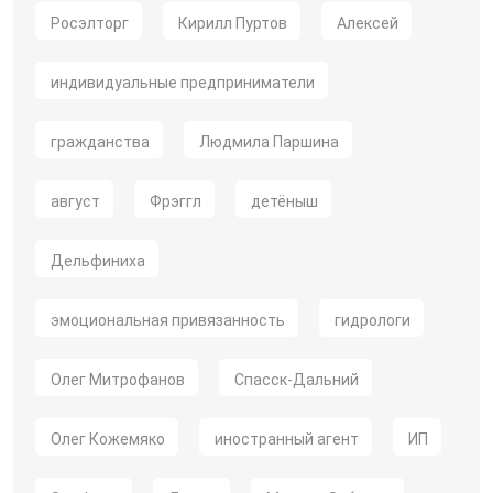
Росэлторг
Кирилл Пуртов
Алексей
индивидуальные предприниматели
гражданства
Людмила Паршина
август
Фрэггл
детёныш
Дельфиниха
эмоциональная привязанность
гидрологи
Олег Митрофанов
Спасск-Дальний
Олег Кожемяко
иностранный агент
ИП