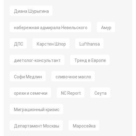
Диана Шурыгина
набережная адмирала Невельского
Амур
ДПС
Карстен Шпор
Lufthansa
диетолог-консультант
Тренд в Европе
Софи Медлин
сливочное масло
орехи и семечки
NC Report
Сеута
Миграционный кризис
Департамент Москвы
Маросейка