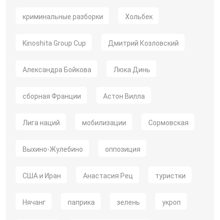
криминальные разборки
Хольбек
Kinoshita Group Cup
Дмитрий Козловский
Александра Бойкова
Люка Динь
сборная Франции
Астон Вилла
Лига наций
мобилизации
Сормовская
Выхино-Жулебино
оппозиция
США и Иран
Анастасия Рец
туристки
Нячанг
паприка
зелень
укроп