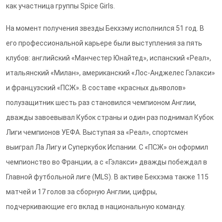
как участница группы Spice Girls.
На момент получения звезды Бекхэму исполнился 51 год. В
его профессиональной карьере были выступления за пять
клубов: английский «Манчестер Юнайтед», испанский «Реал»,
итальянский «Милан», американский «Лос-Анджелес Гэлакси»
и французский «ПСЖ». В составе «красных дьяволов»
полузащитник шесть раз становился чемпионом Англии,
дважды завоевывал Кубок страны и один раз поднимал Кубок
Лиги чемпионов УЕФА. Выступая за «Реал», спортсмен
выиграл Ла Лигу и Суперкубок Испании. С «ПСЖ» он оформил
чемпионство во Франции, а с «Гэлакси» дважды побеждал в
Главной футбольной лиге (MLS). В активе Бекхэма также 115
матчей и 17 голов за сборную Англии, цифры,
подчеркивающие его вклад в национальную команду.