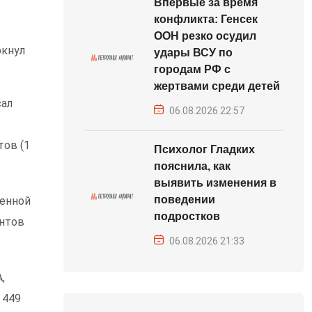
Впервые за время
конфликта: Генсек
ООН резко осудил
ркнул
удары ВСУ по
городам РФ с
жертвами среди детей
сал
06.08.2026 22:57
тов (1
Психолог Гладких
пояснила, как
выявить изменения в
поведении
венной
подростков
антов
06.08.2026 21:33
,
 449