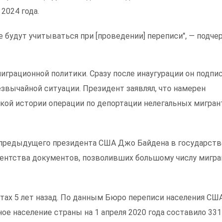
2024 года.
е будут учитываться при [проведении] переписи", — подче
грационной политики. Сразу после инаугурации он подпи
звычайной ситуации. Президент заявлял, что намерен
ой истории операции по депортации нелегальных мигран
 предыдущего президента США Джо Байдена в государст
дентства документов, позволивших большому числу мигр
ах 5 лет назад. По данным Бюро переписи населения США
е население страны на 1 апреля 2020 года составило 331