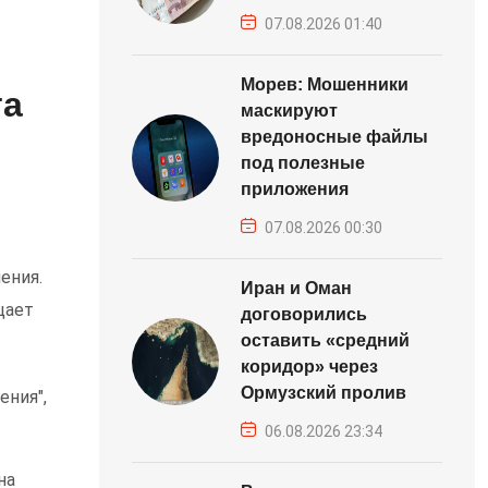
07.08.2026 01:40
Морев: Мошенники
та
маскируют
вредоносные файлы
под полезные
приложения
07.08.2026 00:30
ения.
Иран и Оман
щает
договорились
оставить «средний
коридор» через
Ормузский пролив
ения",
06.08.2026 23:34
на