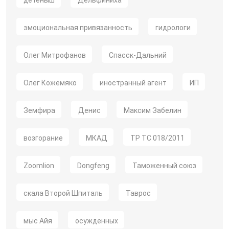
детёныш
Дельфиниха
эмоциональная привязанность
гидрологи
Олег Митрофанов
Спасск-Дальний
Олег Кожемяко
иностранный агент
ИП
Земфира
Денис
Максим Забелин
возгорание
МКАД
ТР ТС 018/2011
Zoomlion
Dongfeng
Таможенный союз
скала Второй Шпиталь
Таврос
мыс Айя
осужденных