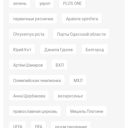
зелень
укроп
PLOS ONE
первичные реснички
Apalone spinifera
Chrysemys picta
Порты Одесской области
Юрий Кот
Данила Гуреев
Белгород
Артём Шакиров
ВХЛ
Олимпийская чемпионка
МХЛ
Анна Щербакова
воскресенье
православная церковь
Мишель Платини
UEFA
FIFA
редактирование