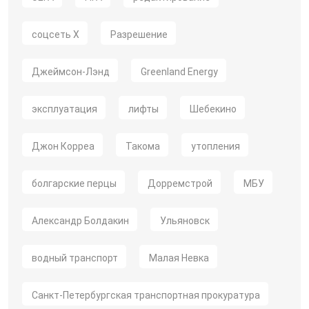
соцсеть X
Разрешение
Джеймсон-Лэнд
Greenland Energy
эксплуатация
лифты
Шебекино
Джон Корреа
Такома
утопления
болгарские перцы
Дорремстрой
МБУ
Александр Болдакин
Ульяновск
водный транспорт
Малая Невка
Санкт-Петербургская транспортная прокуратура