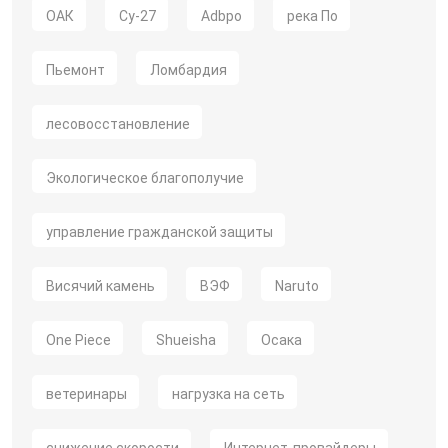
ОАК
Су-27
Adbpo
река По
Пьемонт
Ломбардия
лесовосстановление
Экологическое благополучие
управление гражданской защиты
Висячий камень
ВЭФ
Naruto
One Piece
Shueisha
Осака
ветеринары
нагрузка на сеть