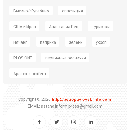
Выхино-Жулебино
оппозиция
США и Иран
Анастасия Рец
туристки
Нячанг
паприка
зелень
укроп
PLOS ONE
первичные реснички
Apalone spinifera
Copyright © 2026
http://petropavlovsk-info.com
.
EMAIL: astana.inform.press@gmail.com