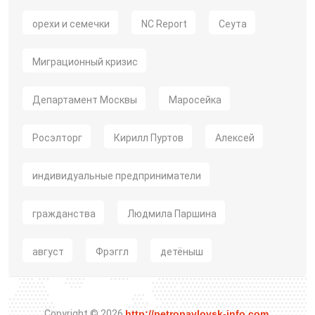
орехи и семечки
NC Report
Сеута
Миграционный кризис
Департамент Москвы
Маросейка
Росэлторг
Кирилл Пуртов
Алексей
индивидуальные предприниматели
гражданства
Людмила Паршина
август
Фрэггл
детёныш
Copyright © 2026
http://petropavlovsk-info.com
.