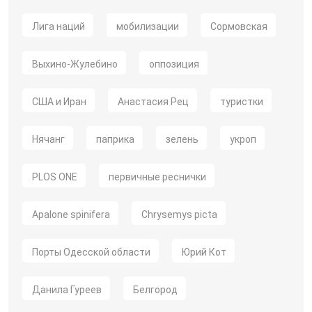
Лига наций
мобилизации
Сормовская
Выхино-Жулебино
оппозиция
США и Иран
Анастасия Рец
туристки
Нячанг
паприка
зелень
укроп
PLOS ONE
первичные реснички
Apalone spinifera
Chrysemys picta
Порты Одесской области
Юрий Кот
Данила Гуреев
Белгород