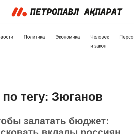
вости
Политика
Экономика
Человек
Персо
и закон
по тегу: Зюганов
тобы залатать бюджет:
сковать вклады россиян