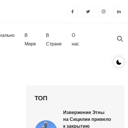
нально
В
В
О
Мире
Стране
нас
ТОП
Извержение Этны
на Сицилии привело
к закрытию