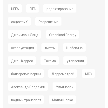
UEFA
FIFA
редактирование
соцсеть X
Разрешение
Джеймсон-Лэнд
Greenland Energy
эксплуатация
лифты
Шебекино
Джон Корреа
Такома
утопления
болгарские перцы
Дорремстрой
МБУ
Александр Болдакин
Ульяновск
водный транспорт
Малая Невка