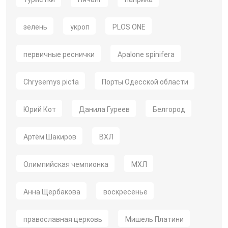
зелень
укроп
PLOS ONE
первичные реснички
Apalone spinifera
Chrysemys picta
Порты Одесской области
Юрий Кот
Данила Гуреев
Белгород
Артём Шакиров
ВХЛ
Олимпийская чемпионка
МХЛ
Анна Щербакова
воскресенье
православная церковь
Мишель Платини