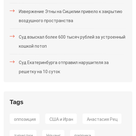
Извержение Этны на Сицилии привело к закрытию
воздушного пространства
Суд взыскал более 600 тысяч рублей за устроенный
кошкой потоп
Суд Екатеринбурга отправил нарушителя за
решетку на 10 суток
Tags
оппозиция
США и Иран
Анастасия Рец
туристки
Нячанг
паприка