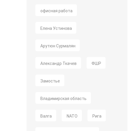
офисная работа
Елена Устинова
Арутюн Сурмалян
Александр Ткачев
ФШР
Замостье
Владимирская область
Валга
NATO
Рига